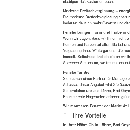
niedrigen Heizkosten erfreuen.
Moderne Dreifachverglasung – energ
Die moderne Dreifachverglasung spart n
bedeutet deutlich mehr Gewicht und da
Fenster bringen Form und Farbe in di
Wenn wir sagen, dass wir Ihnen nicht a
Formen und Farben erhalten Sie bei uns 
Verglasung Ihres Wintergartens, die ne
handelt. Selbstverständlich bieten wir 
Sprechen Sie uns an, wir freuen uns auf
Fenster für Sie
Sie suchen einen Partner für Montage od
Adresse. Unser Angebot wird Sie überze
Sie erreichen uns aus Löhne, Bad Oeyn
Bauelemente Hagemeier: erfahren-gründ
Wir montieren Fenster der Marke dtH
Ihre Vorteile
In Ihrer Nähe:
Ob in Löhne, Bad Oeynh