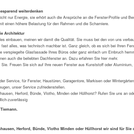
iesparend weiterdenken
icht nur Energie, sie erhört auch die Ansprüche an die Fenster-Profile und B
mit einen höhere Belastung für den Rahmen und die Scharniere.
e Architektur
lles einbauen, meinen wir damit die Qualität. Sie muss bei den von uns verba
fast alles, was technisch machbar ist. Ganz gleich, ob es sich bei Ihren Fe
ue verspiegelte Glasfassade Ihres Büros oder ganz einfach um Einbruch hemm
Ihnen auch die beliebten Dachfenster an. Dazu erfahren Sie hier mehr.
 Sie. Freuen Sie sich auf Ihre neuen Fenster aus Kunststoff oder Aluminium, 
er Service, für Fenster, Haustüren, Garagentore, Markisen oder Wintergärten
ugen, unser Service zufriedenstellen.
hausen, Herford, Bünde, Vlotho, Minden oder Hüllhorst? Rufen Sie uns an od
lich-zuverlässig
 Tiemann.
ausen, Herford, Bünde, Vlotho Minden oder Hüllhorst wir sind für Sie 