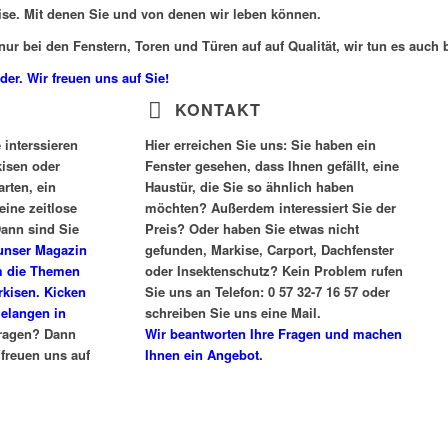
eise. Mit denen Sie und von denen wir leben können.
nur bei den Fenstern, Toren und Türen auf auf Qualität, wir tun es auch b
r. Wir freuen uns auf Sie!
KONTAKT
 interssieren
Hier erreichen Sie uns:
Sie haben ein
kisen oder
Fenster gesehen, dass Ihnen gefällt, eine
rten, ein
Haustür, die Sie so ähnlich haben
eine zeitlose
möchten? Außerdem interessiert Sie der
ann sind Sie
Preis? Oder haben Sie etwas nicht
 unser Magazin
gefunden, Markise, Carport, Dachfenster
m die Themen
oder Insektenschutz? Kein Problem rufen
rkisen. Kicken
Sie uns an
Telefon: 0 57 32-7 16 57
oder
gelangen in
schreiben Sie uns eine Mail.
ragen? Dann
Wir beantworten Ihre Fragen und machen
 freuen uns auf
Ihnen ein Angebot.