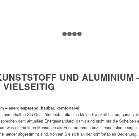
1
2
3
4
5
KUNSTSTOFF UND ALUMINIUM 
 VIELSEITIG
m – energiesparend, haltbar, komfortabel
 uns erhalten Sie Qualitätsfenster, die eine kleine Ewigkeit halten, ganz glei
tsprechen dem aktuellen Energiestandard, damit sind nicht nur die Scheib
 das, was die meisten Menschen als Fensterrahmen bezeichnen, sind energies
feinander abgestimmt sind, können Sie sich an der komfortablen Bedienung, 