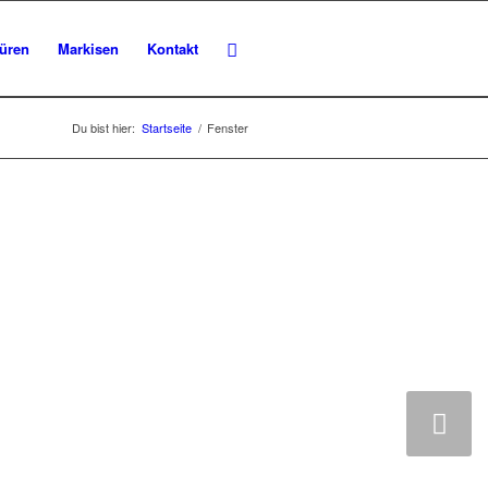
üren
Markisen
Kontakt
Du bist hier:
Startseite
/
Fenster
ISEN
ochwertig, preiswert
Weiter