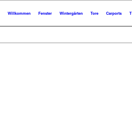
Willkommen
Fenster
Wintergärten
Tore
Carports
T
MARK
individuell, h