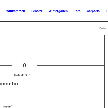
Willkommen
Fenster
Wintergärten
Tore
Carports
T
Du bist 
0
KOMMENTARE
mmentar
*
Name