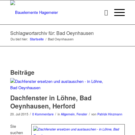
Schlagwortarchiv für: Bad Oeynhausen
Du bist hier:
Startseite
/
Bad Oeynhausen
Beiträge
Dachfenster in Löhne, Bad
Oeynhausen, Herford
/
/
/
20. Juli 2015
0 Kommentare
in
Allgemein
,
Fenster
von
Patrick Hinzmann
Sie
suchen